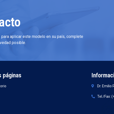
acto
 para aplicar este modelo en su país, complete
evedad posible.
s páginas
Informac
orio
Dr. Emilio
Tel./Fax: 