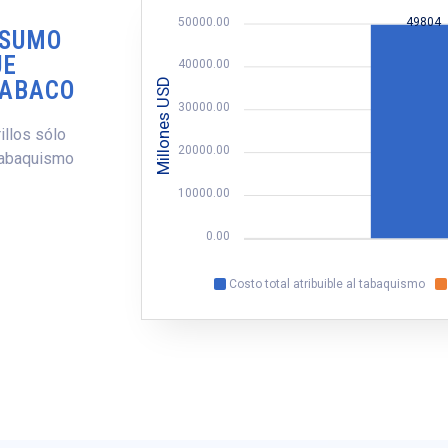
50000.00
49804
NSUMO
UE
40000.00
Millones USD
TABACO
30000.00
illos sólo
20000.00
 tabaquismo
10000.00
0.00
Costo total atribuible al tabaquismo