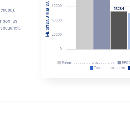
Muertes anuales
60000
53284
 causa).
40000
 son las
nsecuencia
20000
0
Enfermedades cardiovasculares
EPO
Tabaquismo pasivo