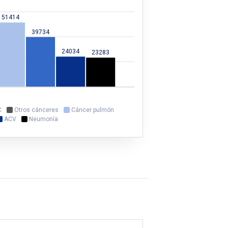
51414
39734
24034
23283
C
Otros cánceres
Cáncer pulmón
ACV
Neumonía